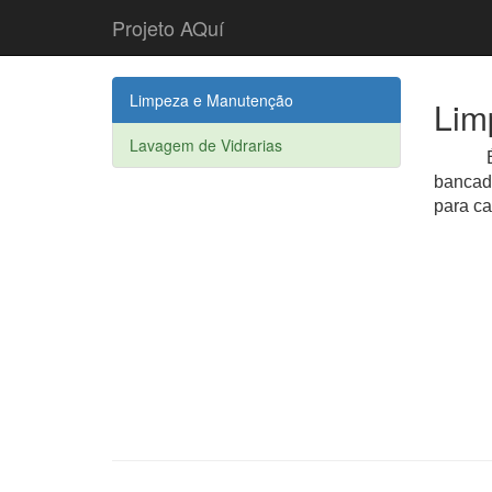
Projeto AQuí
Limpeza e Manutenção
Lim
Lavagem de Vidrarias
É comu
bancada
para ca